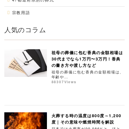
宗教用語
人気のコラム
祖母の葬儀に包む香典の金額相場は
30代までなら1万円〜3万円！香典
の書き方や渡し方など
祖母の葬儀に包む香典の金額相場は、
年齢や…
88307Views
火葬する時の温度は800度～1,200
度｜その意味や燃焼時間を解説
日本では火葬率が99.986%と、ほと