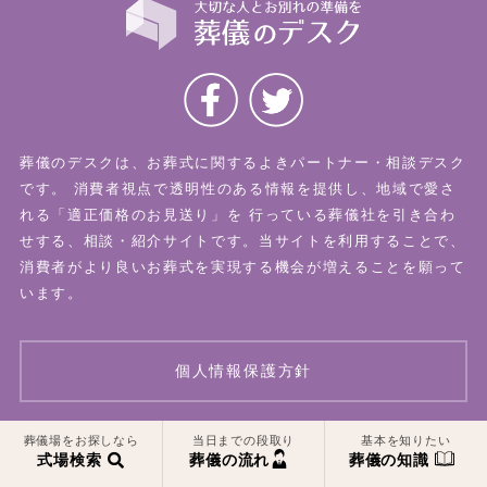
葬儀のデスクは、お葬式に関するよきパートナー・相談デスク
です。
消費者視点で透明性のある情報を提供し、地域で愛さ
れる「適正価格のお見送り」を
行っている葬儀社を引き合わ
せする、相談・紹介サイトです。当サイトを利用することで、
消費者がより良いお葬式を実現する機会が増えることを願って
います。
個人情報保護方針
一覧はこちら
一覧はこちら
葬儀場をお探しなら
当日までの段取り
基本を知りたい
© 2026 葬儀のデスク All Rights Reserved.
式場検索
葬儀の流れ
葬儀の知識