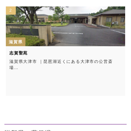
2
滋賀県
志賀聖苑
滋賀県大津市 ｜琵琶湖近くにある大津市の公営斎
場…