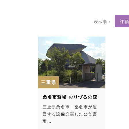
表示順：
三重県
桑名市斎場 おりづるの森
三重県桑名市｜桑名市が運
営する設備充実した公営斎
場…