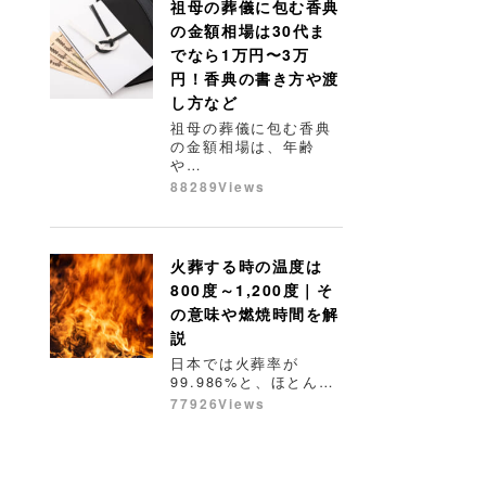
祖母の葬儀に包む香典
の金額相場は30代ま
でなら1万円〜3万
円！香典の書き方や渡
し方など
祖母の葬儀に包む香典
の金額相場は、年齢
や…
88289Views
火葬する時の温度は
800度～1,200度｜そ
の意味や燃焼時間を解
説
日本では火葬率が
99.986%と、ほとん…
77926Views