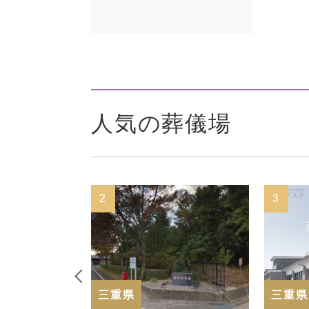
人気の葬儀場
2
3
三重県
三重県