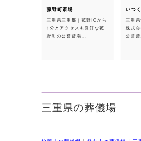
菰野町斎場
いつく
亀山市在住
三重県三重郡｜菰野ICから
三重県津
担を軽減す
1分とアクセスも良好な菰
株式会
公営の斎
野町の公営斎場…
公営斎
三重県の葬儀場