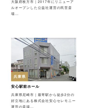
大阪府枚方市｜2017年にリニューア
松阪市嬉野斎場 ヒブノス
四日市市北大谷斎場
ルオープンした公益社運営の民営斎
嬉野
場…
三重県四日市市｜…
三重県松阪市｜松阪市の方
が負担の少ない金額で利用
できる公営斎場…
兵庫県
安心駅前ホール
兵庫県尼崎市｜最寄駅から徒歩2分の
好立地にある株式会社安心セレモニー
運営の斎場…