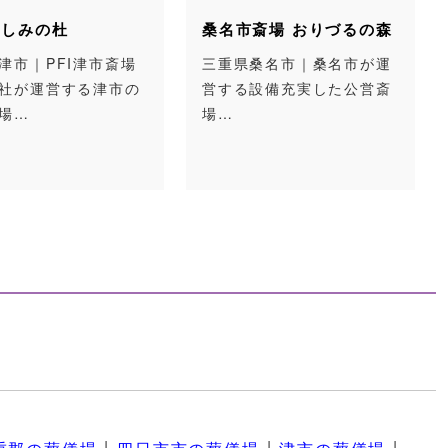
しみの杜
桑名市斎場 おりづるの森
市｜PFI津市斎場
三重県桑名市｜桑名市が運
社が運営する津市の
営する設備充実した公営斎
場…
場…