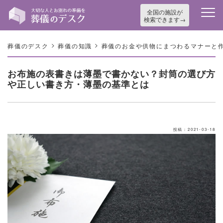
全国の施設が
検索できます
>
>
葬儀のデスク
葬儀の知識
葬儀のお金や供物にまつわるマナーと
お布施の表書きは薄墨で書かない？封筒の選び方
や正しい書き方・薄墨の基準とは
投稿：2021-03-18