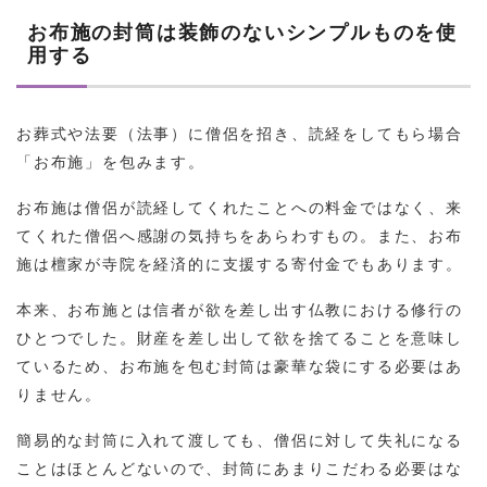
お布施の封筒は装飾のないシンプルものを使
用する
お葬式や法要（法事）に僧侶を招き、読経をしてもら場合
「お布施」を包みます。
お布施は僧侶が読経してくれたことへの料金ではなく、来
てくれた僧侶へ感謝の気持ちをあらわすもの。また、お布
施は檀家が寺院を経済的に支援する寄付金でもあります。
本来、お布施とは信者が欲を差し出す仏教における修行の
ひとつでした。財産を差し出して欲を捨てることを意味し
ているため、お布施を包む封筒は豪華な袋にする必要はあ
りません。
簡易的な封筒に入れて渡しても、僧侶に対して失礼になる
ことはほとんどないので、封筒にあまりこだわる必要はな