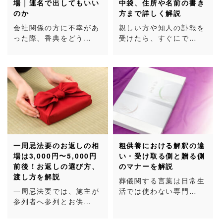
場｜連名で出してもいい
中袋、住所や名前の書き
のか
方まで詳しく解説
会社関係の方に不幸があ
親しい方や知人の訃報を
った際、香典をどう…
受けたら、すぐにで…
一周忌法要のお返しの相
粗供養における解釈の違
場は3,000円〜5,000円
い・受け取る側と贈る側
前後！お返しの選び方、
のマナーを解説
渡し方を解説
葬儀関する言葉は日常生
一周忌法要では、施主が
活では使わない専門…
参列者へ参列とお供…