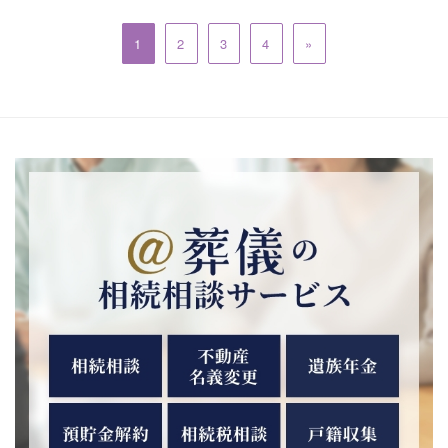
1
2
3
4
»