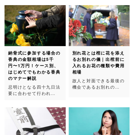
納骨式に参加する場合の
別れ花とは棺に花を添え
香典の金額相場は5千
るお別れの儀｜出棺前に
円〜1万円！ケース別、
入れるお花の種類や費用
はじめてでもわかる香典
相場
のマナー解説
故人と対面できる最後の
忌明けとなる四十九日法
機会であるお別れの…
要に合わせて行われ…