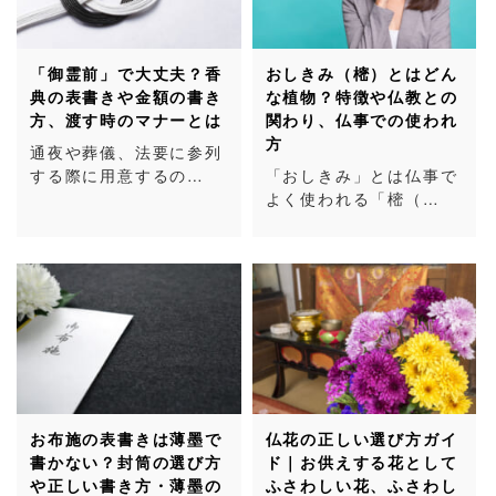
「御霊前」で大丈夫？香
おしきみ（樒）とはどん
典の表書きや金額の書き
な植物？特徴や仏教との
方、渡す時のマナーとは
関わり、仏事での使われ
方
通夜や葬儀、法要に参列
する際に用意するの…
「おしきみ」とは仏事で
よく使われる「樒（…
お布施の表書きは薄墨で
仏花の正しい選び方ガイ
書かない？封筒の選び方
ド｜お供えする花として
や正しい書き方・薄墨の
ふさわしい花、ふさわし