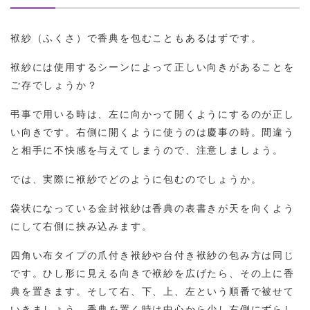
袱紗（ふくさ）で香典を包むこともあるはずです。
袱紗には使用するシーンによって正しい向きがあることを
ご存でしょうか？
弔事で用いる時は、左に向かって開くようにするのが正し
い向きです。右側に開くように使うのは慶事の時。間違う
と相手に不快感を与えてしまうので、注意しましょう。
では、実際に袱紗でどのように包むのでしょうか。
袋状になっている金封袱紗は香典の表書きが天を向くよう
にして右側に挟み込みます。
四角い布タイプの爪付き袱紗や台付き袱紗の包み方は同じ
です。ひし形に見える向きで袱紗を広げたら、その上に香
典を置きます。そして右、下、上、左という順番で被せて
いきましょう。香典を置く時は中心から少し右側にずらし