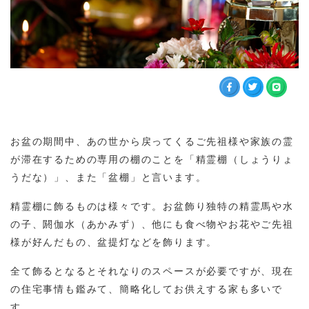
お盆の期間中、あの世から戻ってくるご先祖様や家族の霊
が滞在するための専用の棚のことを「精霊棚（しょうりょ
うだな）」、また「盆棚」と言います。
精霊棚に飾るものは様々です。お盆飾り独特の精霊馬や水
の子、閼伽水（あかみず）、他にも食べ物やお花やご先祖
様が好んだもの、盆提灯などを飾ります。
全て飾るとなるとそれなりのスペースが必要ですが、現在
の住宅事情も鑑みて、簡略化してお供えする家も多いで
す。