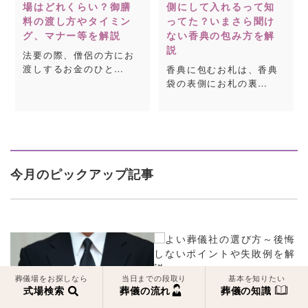
場はどれくらい？御膳
側にして入れるって知
料の渡し方やタイミン
ってた？いまさら聞け
グ、マナー等を解説
ない香典の包み方を解
説
法要の際、僧侶の方にお
渡しするお金のひと…
香典に包むお札は、香典
袋の表側にお札の裏…
今月のピックアップ記事
葬儀場をお探しなら
当日までの段取り
基本を知りたい
式場検索
葬儀の流れ
葬儀の知識