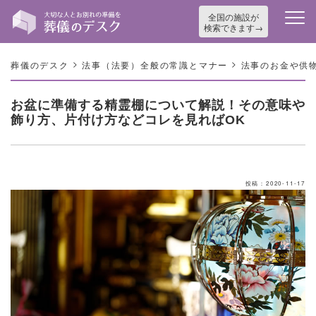
全国の施設が
検索できます
>
>
葬儀のデスク
法事（法要）全般の常識とマナー
法事のお金や供
お盆に準備する精霊棚について解説！その意味や
飾り方、片付け方などコレを見ればOK
投稿：2020-11-17