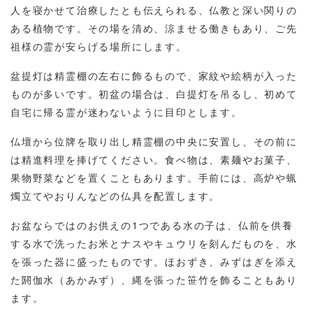
人を寝かせて治療したとも伝えられる、仏教と深い関りの
ある植物です。その場を清め、涼ませる働きもあり、ご先
祖様の霊が安らげる場所にします。
盆提灯は精霊棚の左右に飾るもので、家紋や絵柄が入った
ものが多いです。初盆の場合は、白提灯を吊るし、初めて
自宅に帰る霊が迷わないように目印とします。
仏壇から位牌を取り出し精霊棚の中央に安置し、その前に
は精進料理を捧げてください。食べ物は、素麺やお菓子、
果物野菜などを置くこともあります。手前には、高炉や蝋
燭立てやおりんなどの仏具を配置します。
お盆ならではのお供えの1つである水の子は、仏前を供養
する水で洗ったお米とナスやキュウリを刻んだものを、水
を張った器に盛ったものです。ほおずき、みずはぎを添え
た閼伽水（あかみず）、縄を張った笹竹を飾ることもあり
ます。