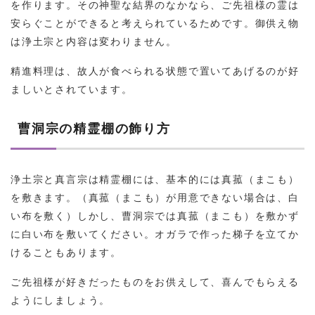
を作ります。その神聖な結界のなかなら、ご先祖様の霊は
安らぐことができると考えられているためです。御供え物
は浄土宗と内容は変わりません。
精進料理は、故人が食べられる状態で置いてあげるのが好
ましいとされています。
曹洞宗の精霊棚の飾り方
浄土宗と真言宗は精霊棚には、基本的には真菰（まこも）
を敷きます。（真菰（まこも）が用意できない場合は、白
い布を敷く）しかし、曹洞宗では真菰（まこも）を敷かず
に白い布を敷いてください。オガラで作った梯子を立てか
けることもあります。
ご先祖様が好きだったものをお供えして、喜んでもらえる
ようにしましょう。