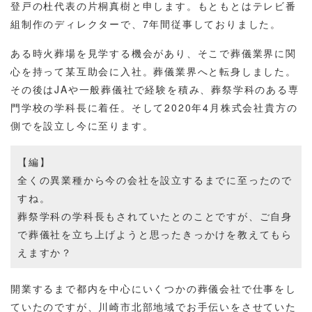
登戸の杜代表の片桐真樹と申します。もともとはテレビ番
組制作のディレクターで、7年間従事しておりました。
ある時火葬場を見学する機会があり、そこで葬儀業界に関
心を持って某互助会に入社。葬儀業界へと転身しました。
その後はJAや一般葬儀社で経験を積み、葬祭学科のある専
門学校の学科長に着任。そして2020年4月株式会社貴方の
側でを設立し今に至ります。
【編】
全くの異業種から今の会社を設立するまでに至ったので
すね。
葬祭学科の学科長もされていたとのことですが、ご自身
で葬儀社を立ち上げようと思ったきっかけを教えてもら
えますか？
開業するまで都内を中心にいくつかの葬儀会社で仕事をし
ていたのですが、川崎市北部地域でお手伝いをさせていた