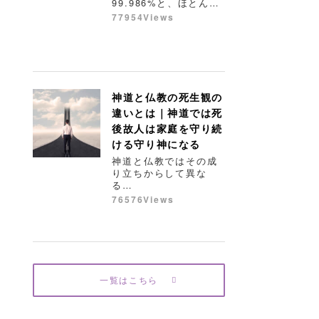
99.986%と、ほとん…
77954Views
神道と仏教の死生観の
違いとは｜神道では死
後故人は家庭を守り続
ける守り神になる
神道と仏教ではその成
り立ちからして異な
る…
76576Views
一覧はこちら