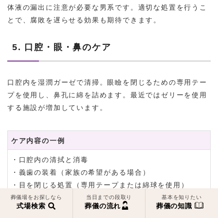
体液の漏出に注意が必要な男系です。適切な処置を行うこ
とで、腐敗を遅らせる効果も期待できます。
5. 口腔・眼・鼻のケア
口腔内を湿潤ガーゼで清掃。眼瞼を閉じるための専用テー
プを使用し、鼻孔に綿を詰めます。最近ではゼリーを使用
する施設が増加しています。
ケア内容の一例
・口腔内の清拭と消毒
・義歯の装着（家族の希望がある場合）
・目を閉じる処置（専用テープまたは綿球を使用）
・鼻腔へのケア（綿球またはゼリーを使用
葬儀場をお探しなら
当日までの段取り
基本を知りたい
式場検索
葬儀の流れ
葬儀の知識