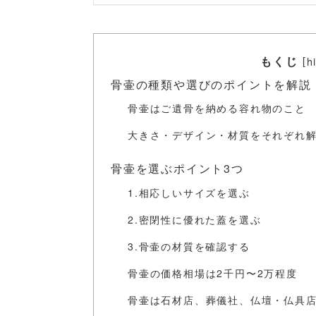
もくじ
[
h
骨壷の種類や選びのポイントを解説
骨壷はご遺骨を納める容れ物のこと
大きさ・デザイン・材質をそれぞれ
骨壷を選ぶポイント3つ
1.相応しいサイズを選ぶ
2.密閉性に優れた蓋を選ぶ
3.骨壷の材質を確認する
骨壷の価格相場は2千円〜2万程度
骨壷は石材店、葬儀社、仏壇・仏具