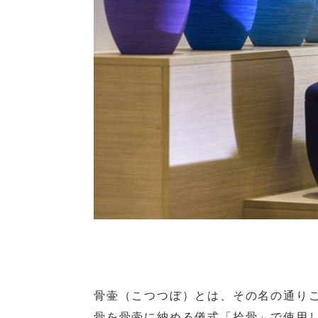
骨壷（こつつぼ）とは、その名の通り
骨を骨壷に納める儀式「拾骨」で使用