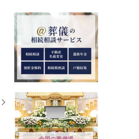
袋）の正
「賽の河原（さいのかわ
敬称の一
書きから
ら）」とは｜言葉の意味
｜御丈母
前の書き
と由来について解説
父も解説
全国の葬儀場