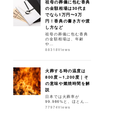
祖母の葬儀に包む香典
の金額相場は30代ま
でなら1万円〜3万
円！香典の書き方や渡
し方など
祖母の葬儀に包む香典
の金額相場は、年齢
や…
88318Views
火葬する時の温度は
800度～1,200度｜そ
の意味や燃焼時間を解
説
日本では火葬率が
99.986%と、ほとん…
77974Views