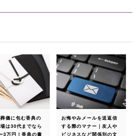
の
お悔やみメールを送返信
香典袋（不祝儀
ら
する際のマナー｜友人や
しい書き方｜表
書
ビジネスなど関係別の文
中袋、住所や名