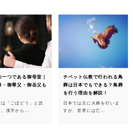
の一つである御母堂｜
チベット仏教で行われる鳥
母・御尊父・御岳父も
葬は日本でもできる？鳥葬
を行う理由を解説！
堂は「ごぼどう」と読
日本では主に火葬を行いま
す。漢字から…
すが、世界には亡…