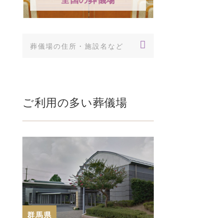
説
「賽の河原（さいのかわ
御母堂は
ら）」とは、仏教の…
みます。
の訃報を受
で…
ご利用の多い葬儀場
群馬県