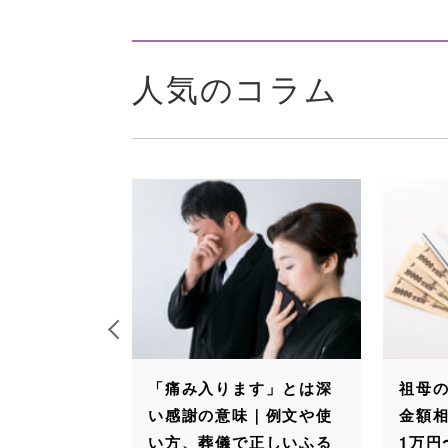
人気のコラム
「痛み入ります」とは深
祖母の葬儀に包む香典
い感謝の意味｜例文や使
金額相場は30代までな
い方、葬儀で正しいふる
1万円〜3万円！香典の