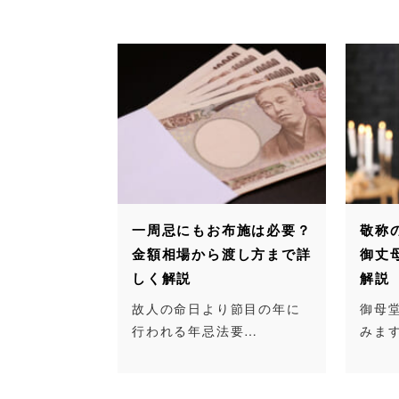
一周忌にもお布施は必要？
敬称
金額相場から渡し方まで詳
御丈
しく解説
解説
故人の命日より節目の年に
御母
行われる年忌法要…
みま