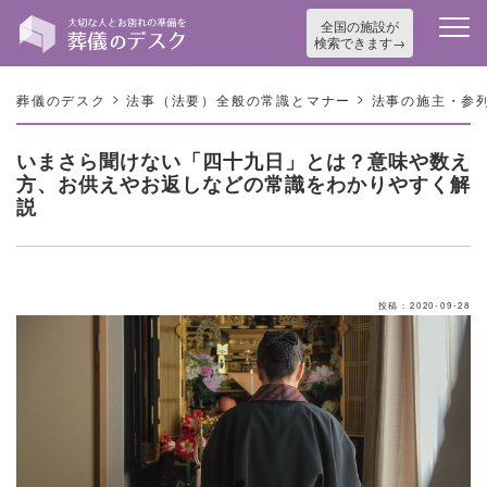
全国の施設が
検索できます
>
>
葬儀のデスク
法事（法要）全般の常識とマナー
法事の施主・参
いまさら聞けない「四十九日」とは？意味や数え
方、お供えやお返しなどの常識をわかりやすく解
説
投稿：2020-09-28