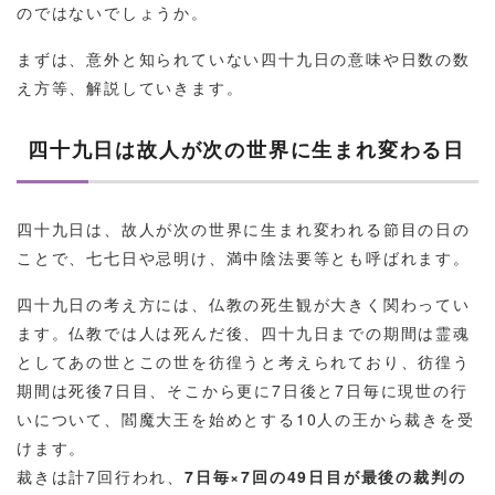
のではないでしょうか。
まずは、意外と知られていない四十九日の意味や日数の数
え方等、解説していきます。
四十九日は故人が次の世界に生まれ変わる日
四十九日は、故人が次の世界に生まれ変われる節目の日の
ことで、七七日や忌明け、満中陰法要等とも呼ばれます。
四十九日の考え方には、仏教の死生観が大きく関わってい
ます。仏教では人は死んだ後、四十九日までの期間は霊魂
としてあの世とこの世を彷徨うと考えられており、彷徨う
期間は死後7日目、そこから更に7日後と7日毎に現世の行
いについて、閻魔大王を始めとする10人の王から裁きを受
けます。
裁きは計7回行われ、
7日毎×7回の49日目が最後の裁判の