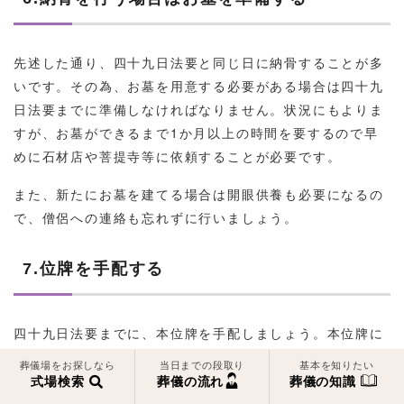
先述した通り、四十九日法要と同じ日に納骨することが多
いです。その為、お墓を用意する必要がある場合は四十九
日法要までに準備しなければなりません。状況にもよりま
すが、お墓ができるまで1か月以上の時間を要するので早
めに石材店や菩提寺等に依頼することが必要です。
また、新たにお墓を建てる場合は開眼供養も必要になるの
で、僧侶への連絡も忘れずに行いましょう。
7.位牌を手配する
四十九日法要までに、本位牌を手配しましょう。本位牌に
は没年月日や戒名などを記す必要があります。文字入れは
葬儀場をお探しなら
当日までの段取り
基本を知りたい
1～2週間かかるので、こちらも早めに仏具店に依頼するよ
式場検索
葬儀の流れ
葬儀の知識
うに気をつけましょう。