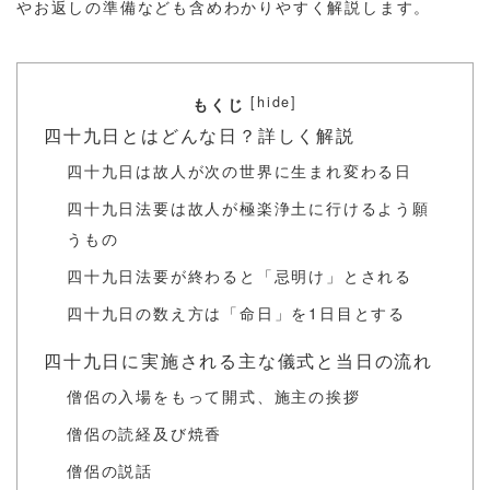
やお返しの準備なども含めわかりやすく解説します。
[
]
hide
もくじ
四十九日とはどんな日？詳しく解説
四十九日は故人が次の世界に生まれ変わる日
四十九日法要は故人が極楽浄土に行けるよう願
うもの
四十九日法要が終わると「忌明け」とされる
四十九日の数え方は「命日」を1日目とする
四十九日に実施される主な儀式と当日の流れ
僧侶の入場をもって開式、施主の挨拶
僧侶の読経及び焼香
僧侶の説話