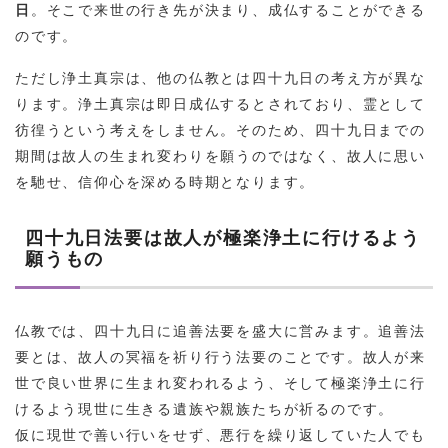
日
。そこで来世の行き先が決まり、成仏することができる
のです。
ただし浄土真宗は、他の仏教とは四十九日の考え方が異な
ります。浄土真宗は即日成仏するとされており、霊として
彷徨うという考えをしません。そのため、四十九日までの
期間は故人の生まれ変わりを願うのではなく、故人に思い
を馳せ、信仰心を深める時期となります。
四十九日法要は故人が極楽浄土に行けるよう
願うもの
仏教では、四十九日に追善法要を盛大に営みます。追善法
要とは、故人の冥福を祈り行う法要のことです。故人が来
世で良い世界に生まれ変われるよう、そして極楽浄土に行
けるよう現世に生きる遺族や親族たちが祈るのです。
仮に現世で善い行いをせず、悪行を繰り返していた人でも