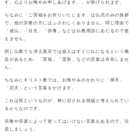
す。心よりお悔やみ申しあげます。」が挙げられます。
ちなみに「ご冥福をお祈りいたします」は仏式のみの挨拶
で、他の宗教の方にはふさわしくありません。同じ理由で
「成仏」「往生」「供養」などは仏教用語にあたるので使
えません。
同じ仏教でも浄土真宗では故人はすぐに仏になるという概
念があるため、「冥福」「霊前」などの言葉は存在しませ
ん。
ちなみにキリスト教では、お悔やみのかわりに「帰天」
「召天」という言葉をかけます。
これは死というものが、神に召される祝福と考えられてい
るからなのです。
宗教や宗派によって使ってはいけない言葉もあるので、注
意しましょう。