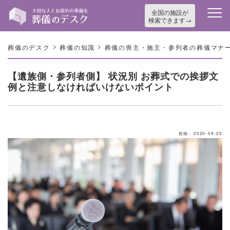
全国の施設が
検索できます
>
>
葬儀のデスク
葬儀の知識
葬儀の喪主・施主・参列者の葬儀マナ
【遺族側・参列者側】 状況別 お葬式での挨拶文
例と注意しなければいけないポイント
投稿：2020-09-25