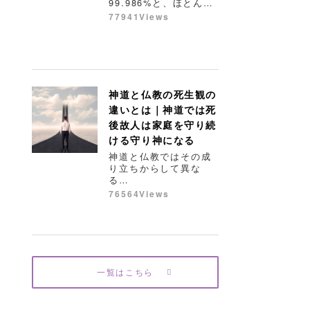
99.986%と、ほとん…
77941Views
神道と仏教の死生観の
違いとは｜神道では死
後故人は家庭を守り続
ける守り神になる
神道と仏教ではその成
り立ちからして異な
る…
76564Views
一覧はこちら