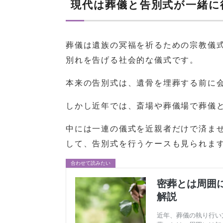
現代は葬儀と告別式が一緒に
葬儀は遺族の冥福を祈るための宗教儀
別れを告げる社会的な儀式です。
本来の告別式は、遺骨を埋葬する前に
しかし近年では、斎場や葬儀場で葬儀
中には一連の儀式を近親者だけで済ま
して、告別式を行うケースも見られま