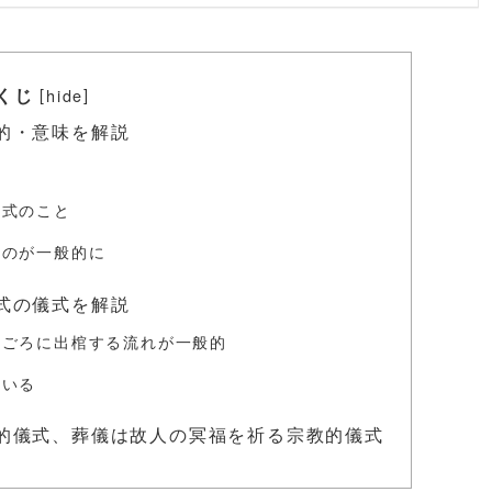
くじ
[
]
hide
的・意味を解説
儀式のこと
るのが一般的に
式の儀式を解説
午ごろに出棺する流れが一般的
ている
的儀式、葬儀は故人の冥福を祈る宗教的儀式