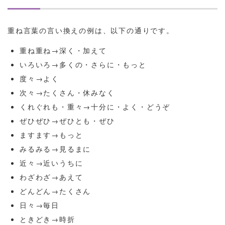
重ね言葉の言い換えの例は、以下の通りです。
重ね重ね→深く・加えて
いろいろ→多くの・さらに・もっと
度々→よく
次々→たくさん・休みなく
くれぐれも・重々→十分に・よく・どうぞ
ぜひぜひ→ぜひとも・ぜひ
ますます→もっと
みるみる→見るまに
近々→近いうちに
わざわざ→あえて
どんどん→たくさん
日々→毎日
ときどき→時折