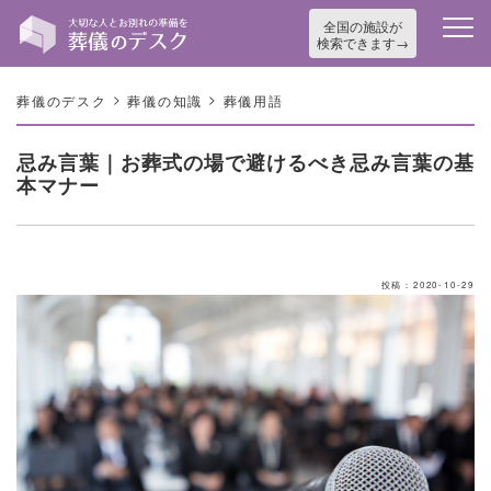
全国の施設が
検索できます
>
>
葬儀のデスク
葬儀の知識
葬儀用語
忌み言葉｜お葬式の場で避けるべき忌み言葉の基
本マナー
投稿：2020-10-29