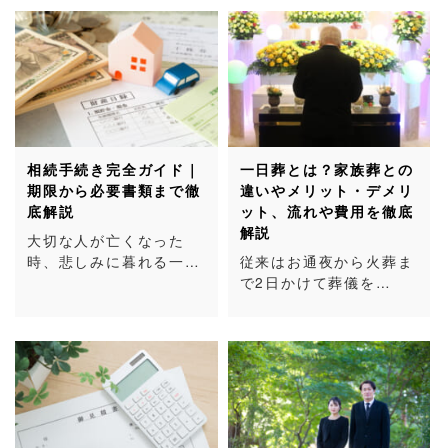
相続手続き完全ガイド｜
一日葬とは？家族葬との
期限から必要書類まで徹
違いやメリット・デメリ
底解説
ット、流れや費用を徹底
解説
大切な人が亡くなった
時、悲しみに暮れる一…
従来はお通夜から火葬ま
で2日かけて葬儀を…