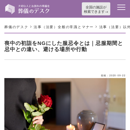
全国の施設が
検索できます
>
>
葬儀のデスク
法事（法要）全般の常識とマナー
法事（法要）以
喪中の初詣をNGにした服忌令とは｜忌服期間と
忌中との違い、避ける場所や行動
投稿：2020-09-22