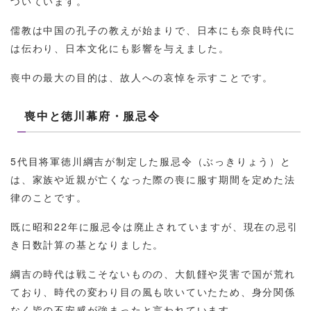
づいています。
儒教は中国の孔子の教えが始まりで、日本にも奈良時代に
は伝わり、日本文化にも影響を与えました。
喪中の最大の目的は、故人への哀悼を示すことです。
喪中と徳川幕府・服忌令
5代目将軍徳川綱吉が制定した服忌令（ぶっきりょう）と
は、家族や近親が亡くなった際の喪に服す期間を定めた法
律のことです。
既に昭和22年に服忌令は廃止されていますが、現在の忌引
き日数計算の基となりました。
綱吉の時代は戦こそないものの、大飢饉や災害で国が荒れ
ており、時代の変わり目の風も吹いていたため、身分関係
なく皆の不安感が強まったと言われています。