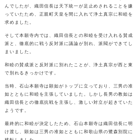
んでしたが、織田信長は天下統一が足止めされることを嫌
っていたため、正親町天皇を間に入れて浄土真宗に和睦を
求めました。
そして本願寺内では、織田信長との和睦を受け入れる賛成
派と、徹底的に戦う反対派に議論が別れ、派閥ができてし
まいました。
和睦の賛成派と反対派に別れたことが、浄土真宗が西と東
で別れるきっかけです。
当時、石山本願寺は顕如がトップに立っており、三男の准
如とともに和睦を主張していました。しかし長男の教如は
織田信長との徹底抗戦を主張し、激しい対立が起きていた
ようです。
最終的に和睦が決定したため、石山本願寺は織田信長に明
け渡し、顕如は三男の准如とともに和歌山県の鷺森別院に
移転しました。