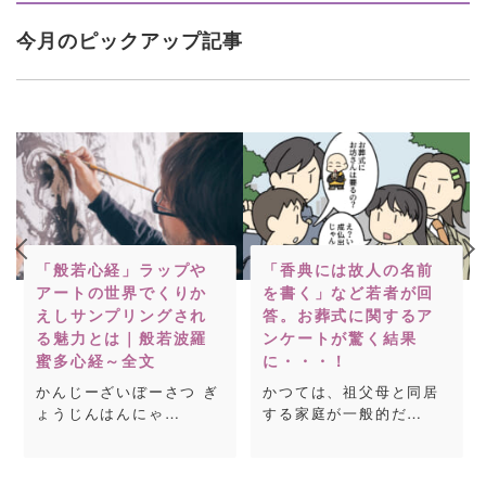
今月のピックアップ記事
「般若心経」ラップや
「香典には故人の名前
アートの世界でくりか
を書く」など若者が回
えしサンプリングされ
答。お葬式に関するア
る魅力とは｜般若波羅
ンケートが驚く結果
蜜多心経～全文
に・・・！
かんじーざいぼーさつ ぎ
かつては、祖父母と同居
ょうじんはんにゃ…
する家庭が一般的だ…