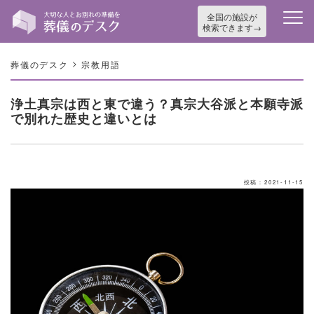
全国の施設が
検索できます
>
葬儀のデスク
宗教用語
浄土真宗は西と東で違う？真宗大谷派と本願寺派
で別れた歴史と違いとは
投稿：2021-11-15