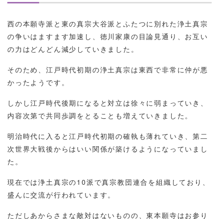
西の本願寺派と東の真宗大谷派とふたつに別れた浄土真宗
の争いはますます加速し、徳川家康の目論見通り、お互い
の力はどんどん減少していきました。
そのため、江戸時代初期の浄土真宗は東西で非常に仲が悪
かったようです。
しかし江戸時代後期になると対立は徐々に弱まっていき、
内容次第で共同歩調をとることも増えていきました。
明治時代に入ると江戸時代初期の確執も薄れていき、第二
次世界大戦後からはいい関係が築けるようになっていまし
た。
現在では浄土真宗の10派で真宗教団連合を組織しており、
盛んに交流が行われています。
ただしあからさまな敵対はないものの、東本願寺はお参り