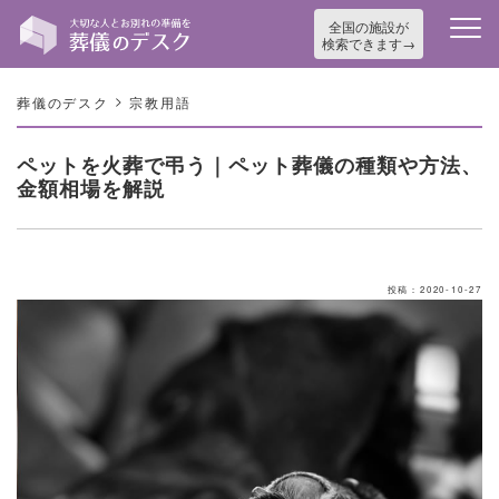
全国の施設が
検索できます
>
葬儀のデスク
宗教用語
ペットを⽕葬で弔う｜ペット葬儀の種類や⽅法、
⾦額相場を解説
投稿：2020-10-27