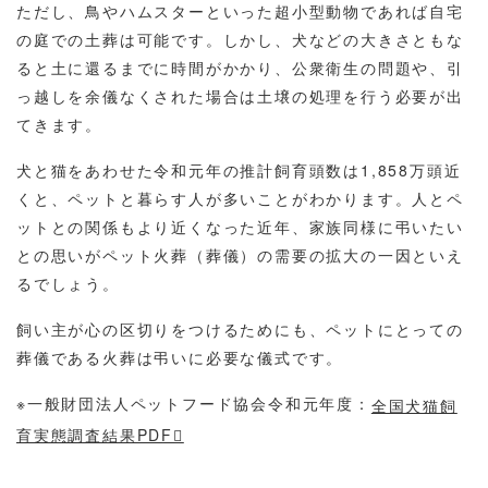
ただし、鳥やハムスターといった超小型動物であれば自宅
の庭での土葬は可能です。しかし、犬などの大きさともな
ると土に還るまでに時間がかかり、公衆衛生の問題や、引
っ越しを余儀なくされた場合は土壌の処理を行う必要が出
てきます。
犬と猫をあわせた令和元年の推計飼育頭数は1,858万頭近
くと、ペットと暮らす人が多いことがわかります。人とペ
ットとの関係もより近くなった近年、家族同様に弔いたい
との思いがペット火葬（葬儀）の需要の拡大の一因といえ
るでしょう。
飼い主が心の区切りをつけるためにも、ペットにとっての
葬儀である火葬は弔いに必要な儀式です。
※一般財団法人ペットフード協会令和元年度：
全国犬猫飼
育実態調査結果PDF