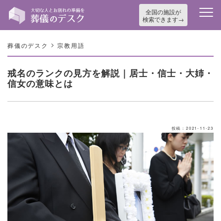
全国の施設が
検索できます
>
葬儀のデスク
宗教用語
戒名のランクの見方を解説｜居士・信士・大姉・
信女の意味とは
投稿：2021-11-23