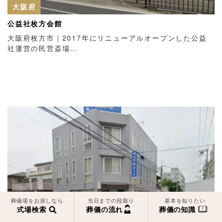
大阪府
公益社枚方会館
大阪府枚方市｜2017年にリニューアルオープンした公益
社運営の民営斎場…
葬儀場をお探しなら
当日までの段取り
基本を知りたい
兵庫県
式場検索
葬儀の流れ
葬儀の知識