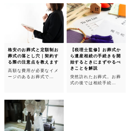
格安のお葬式と定額制お
【税理士監修】お葬式か
葬式の落とし穴｜契約す
ら遺産相続の手続きを開
る際の注意点を教えます
始するときにまずやるべ
きことを解説
高額な費用が必要なイメ
ージのあるお葬式で…
突然訪れたお葬式。お葬
式の後では相続手続…