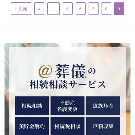
« 先頭
«
...
5
6
7
8
9