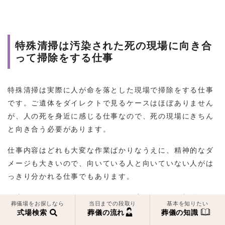
特殊清掃は汚染された死の現場に向き合
って掃除をする仕事
特殊清掃は実際に人が命を落とした現場で掃除をする仕事
です。ご遺体をダイレクトで見るケースはほぼありません
が、人の死を身近に感じる仕事なので、死の現場にきちん
と向き合う必要があります。
仕事内容はどれも大変な作業ばかりなうえに、精神的なダ
メージも大きいので、向いている人と向いていない人がは
っきり分かれる仕事でもあります。
仕事をこなしていくうちに、ある程度鍛えられる部分では
葬儀場をお探しなら
当日までの段取り
基本を知りたい
ありますが、何度行っても慣れない人もいます。そのた
式場検索
葬儀の流れ
葬儀の知識
め、どんな状況であっても動じないこと、精神力も体力も