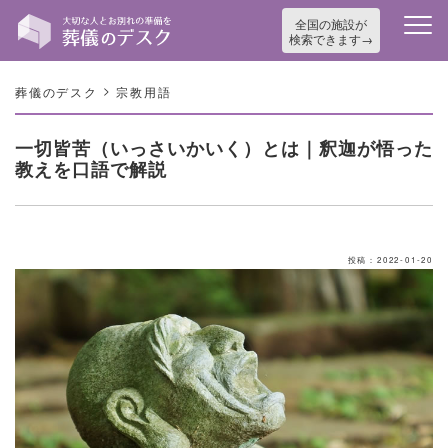
全国の施設が
検索できます
>
葬儀のデスク
宗教用語
一切皆苦（いっさいかいく）とは｜釈迦が悟った
教えを口語で解説
投稿：2022-01-20