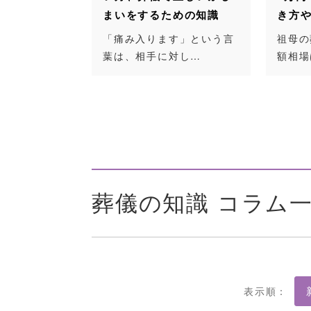
送る場合の
まいをするための知識
き方
かりやすく
「痛み入ります」という言
祖母の
葉は、相手に対し…
額相場
が亡くなった
金額…
葬儀の知識 コラム
表示順：