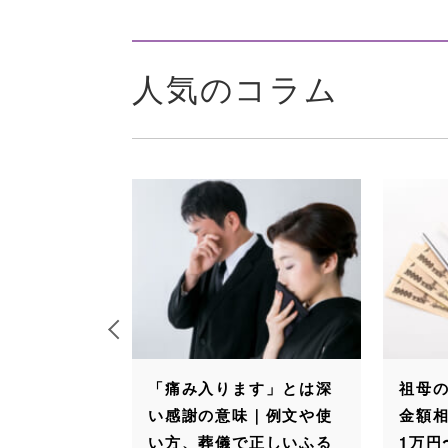
人気のコラム
った場合の
「痛み入ります」とは深
祖母
場は1万円〜
い感謝の意味｜例文や使
金額相
連名の場合や
い方、葬儀で正しいふる
1万円