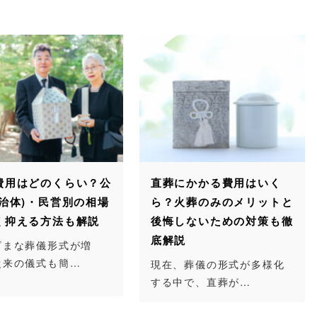
費用はどのくらい？公
直葬にかかる費用はいく
自治体)・民営別の相場
ら？火葬のみのメリットと
く抑える方法も解説
後悔しないための対策も徹
底解説
ざまな葬儀形式が増
従来の儀式も簡…
現在、葬儀の形式が多様化
する中で、直葬が…