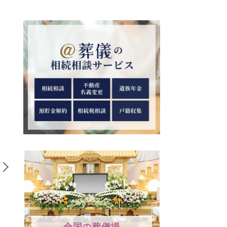
香典袋（不祝儀袋）の正
「賽の河原（さいのかわ
しい書き方｜表書きから
ら）」とは｜言葉の意味
中袋、住所や名前の書き
と由来について解説
全国の葬儀場