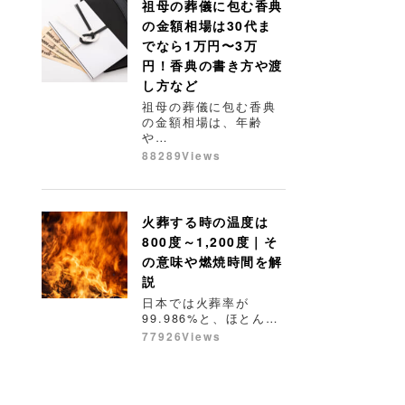
祖母の葬儀に包む香典
の金額相場は30代ま
でなら1万円〜3万
円！香典の書き方や渡
し方など
祖母の葬儀に包む香典
の金額相場は、年齢
や…
88289Views
火葬する時の温度は
800度～1,200度｜そ
の意味や燃焼時間を解
説
日本では火葬率が
99.986%と、ほとん…
77926Views