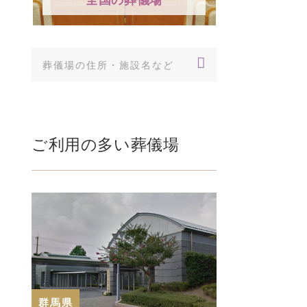
方まで詳しく解説
「賽の河原（さいのかわ
ら）」とは、仏教の…
親しい方や知人の訃報を受
けたら、すぐにで…
ご利用の多い葬儀場
群馬県