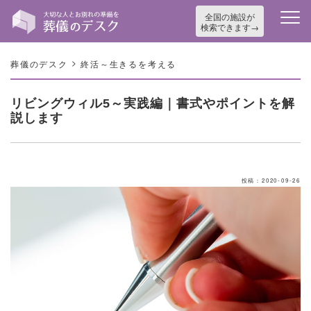
全国の施設が
検索できます
>
葬儀のデスク
終活～生きるを考える
リビングウィル5～実践編｜書式やポイントを解
説します
投稿：2020-09-26