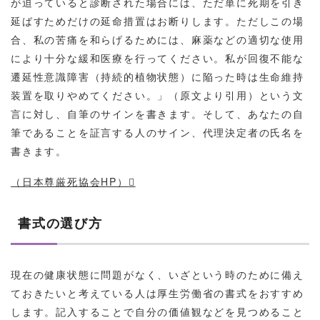
が迫っていると診断された場合には、ただ単に死期を引き
延ばすためだけの延命措置はお断りします。ただしこの場
合、私の苦痛を和らげるためには、麻薬などの適切な使用
により十分な緩和医療を行ってください。私が回復不能な
遷延性意識障害（持続的植物状態）に陥った時は生命維持
装置を取りやめてください。」（原文より引用）という文
言に対し、自筆のサインを書きます。そして、あなたの自
筆であることを証言する人のサイン、代理決定者の氏名を
書きます。
（日本尊厳死協会HP）
書式の選び方
現在の健康状態に問題がなく、いざという時のために備え
ておきたいと考えている人は厚生労働省の書式をおすすめ
します。記入することで自分の価値観などを見つめること