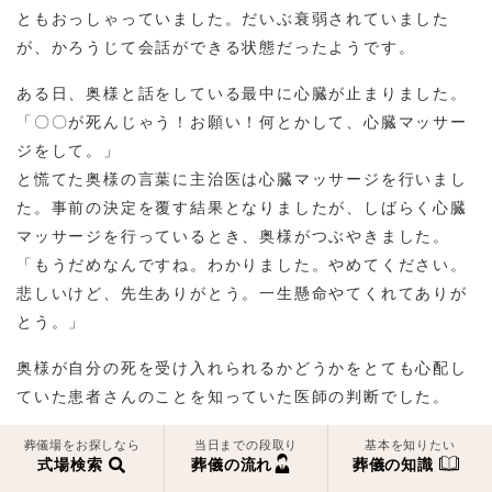
ともおっしゃっていました。だいぶ衰弱されていました
が、かろうじて会話ができる状態だったようです。
ある日、奥様と話をしている最中に心臓が止まりました。
「〇〇が死んじゃう！お願い！何とかして、心臓マッサー
ジをして。」
と慌てた奥様の言葉に主治医は心臓マッサージを行いまし
た。事前の決定を覆す結果となりましたが、しばらく心臓
マッサージを行っているとき、奥様がつぶやきました。
「もうだめなんですね。わかりました。やめてください。
悲しいけど、先生ありがとう。一生懸命やてくれてありが
とう。」
奥様が自分の死を受け入れられるかどうかをとても心配し
ていた患者さんのことを知っていた医師の判断でした。
葬儀場をお探しなら
当日までの段取り
基本を知りたい
式場検索
葬儀の流れ
葬儀の知識