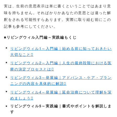
実は、生前の意思表示は単に書くということではあまり意
味を持ちません。そればかりかあなたの意思とは違った解
釈をされる可能性すらあります。実際に取り組む前にこの
記事も参考にしてください。
■リビングウィル入門編～実践編もくじ
リビングウィル1～入門編｜始める前に知っておきたい
大切なこと
リビングウィル2～入門編｜人生の最終段階における医
療の決定プロセスとは
リビングウィル3～発展編｜アドバンス・ケア・プラン
ニングの内容を具体的に解説
リビングウィル4～発展編｜延命治療について理解を深
めましょう
リビングウィル5～実践編｜書式やポイントを解説しま
す