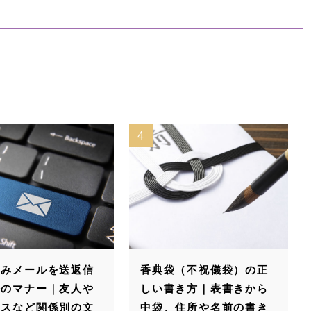
5
典袋（不祝儀袋）の正
敬称の一つである御母堂
い書き方｜表書きから
｜御丈母・御尊父・御岳
袋、住所や名前の書き
父も解説