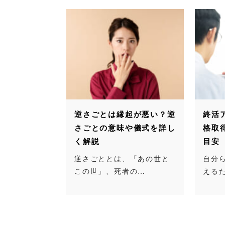
逆さごとは縁起が悪い？逆
終活
さごとの意味や儀式を詳し
格取
く解説
目安
逆さごととは、「あの世と
自分
この世」、死者の…
える