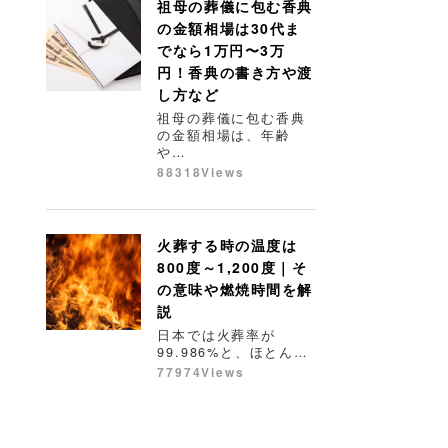
祖母の葬儀に包む香典
の金額相場は30代ま
でなら1万円〜3万
円！香典の書き方や渡
し方など
祖母の葬儀に包む香典
の金額相場は、年齢
や…
88318Views
火葬する時の温度は
800度～1,200度｜そ
の意味や燃焼時間を解
説
日本では火葬率が
99.986%と、ほとん…
77974Views