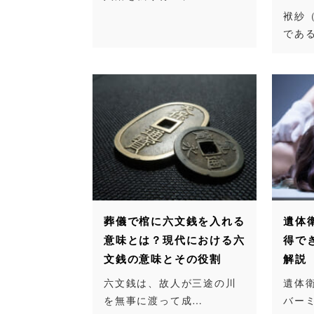
袱紗
であ
葬儀で棺に六文銭を入れる
遺体
意味とは？現代における六
得で
文銭の意味とその役割
解説
六文銭は、故人が三途の川
遺体
を無事に渡って成…
バー