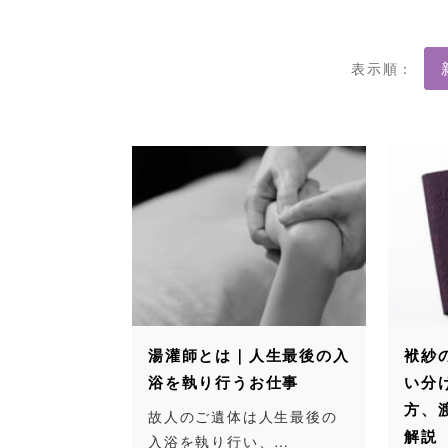
表示順：
湯灌師とは｜人生最後の入
袱紗
浴を執り行うお仕事
い分
方、
故人のご遺体は人生最後の
解説
入浴を執り行い、…