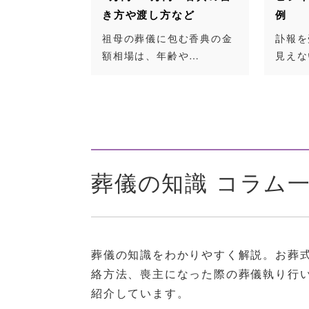
し方など
例
方
儀に包む香典の金
訃報を受けて相手の状況が
親
、年齢や…
見えないなかでも…
け
葬儀の知識 コラム
葬儀の知識をわかりやすく解説。お葬
絡方法、喪主になった際の葬儀執り行
紹介しています。