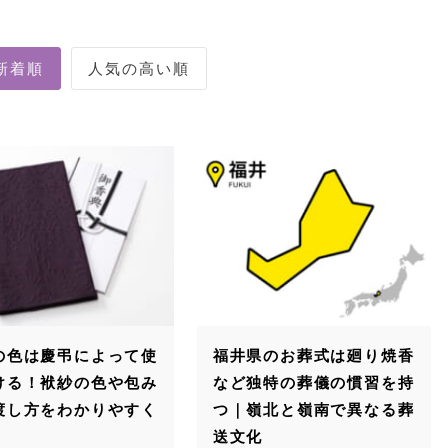
の色は慶弔によって使
福井県のお葬式は廻り焼香
ける！袱紗の色や包み
など独特の葬儀の慣習を持
渡し方をわかりやすく
つ｜嶺北と嶺南で異なる葬
送文化