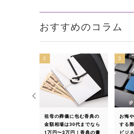
おすすめのコラム
3
4
儀に包む香典の
お悔やみメールを送返信
香
は30代までなら
する際のマナー｜友人や
し
3万円！香典の書
ビジネスなど関係別の文
中