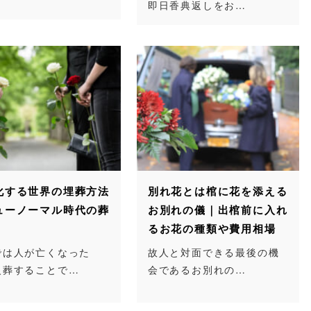
即日香典返しをお…
化する世界の埋葬方法
別れ花とは棺に花を添える
ューノーマル時代の葬
お別れの儀｜出棺前に入れ
るお花の種類や費用相場
では人が亡くなった
故人と対面できる最後の機
火葬することで…
会であるお別れの…