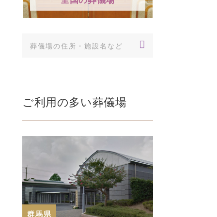
メリットなどを詳し
日本では主に火葬を行いま
説
すが、世界には亡…
「洗礼」とは水による
の秘跡であり、キ…
ご利用の多い葬儀場
群馬県