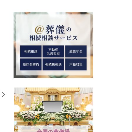
6
7
チベット仏教で行われる
洗礼とはキリスト教
鳥葬は日本でもできる？
仰を表明するための
鳥葬を行う理由を解説！
｜洗礼の種類や受け
全国の葬儀場