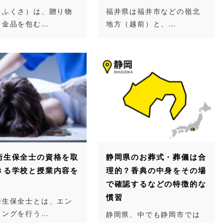
（ふくさ）は、贈り物
福井県は福井市などの嶺北
る金品を包む…
地方（越前）と、…
衛生保全士の資格を取
静岡県のお葬式・葬儀は合
きる学校と授業内容を
理的？香典の中身をその場
で確認するなどの特徴的な
慣習
衛生保全士とは、エン
ミングを行う…
静岡県、中でも静岡市では