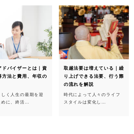
アドバイザーとは｜資
取越法要は増えている｜繰
得方法と費用、年収の
り上げできる法要、行う際
の流れを解説
らしく人生の最期を迎
時代によって人々のライフ
ために、終活…
スタイルは変化し…