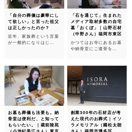
「自分の葬儀は豪華にし
「石を通じて」生まれた
て欲しい」と言った祖父
メディア取材多数の自宅
は正しかったのか？
墓「おくぼ」｜山野石材
（中野さん）福岡市東区
近年、家族葬という言葉
が一般的になりはじ…
かつてはお寺にあるお墓
や納骨堂にご遺骨を…
お墓も葬儀も法要も。納
創業300年の石材店が考
骨堂は便利だ、と知って
えた現代のお葬式｜イソ
もらいたい。｜蔵前陵苑
ラメモリアル（國松太朗
（小池紀美江さん）東京
さん）福岡市博多区