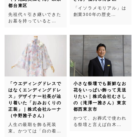
都台東区
「イソラメモリアル」は
先祖代々引き継いできた
創業300年の歴史…
お墓を持っていると…
「ウエディングドレスで
小さな祭壇でも新鮮なお
はなくエンディングドレ
花をいっぱい飾って見送
ス」デザイナー社長が辿
りたい｜株式会社むさし
り着いた「おみおくりの
の（滝澤一雅さん）東京
正装」｜株式会社ルーナ
都西東京市
（中野雅子さん）
かつて、お葬式で使われ
人生の最期を飾る死装
る祭壇と言えば白木…
束。かつては「白の着…