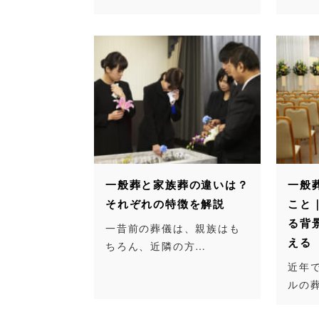
一般葬と家族葬の違いは？
一般
それぞれの特徴を解説
こと
る背
一昔前の葬儀は、親族はも
える
ちろん、近隣の方…
近年
ルの