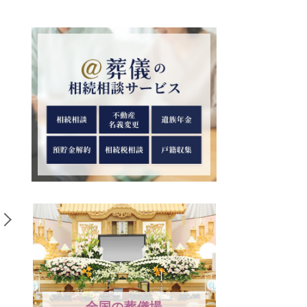
6
7
母堂
チベット仏教で行われる
洗礼とはキ
御岳
鳥葬は日本でもできる？
仰を表明す
鳥葬を行う理由を解説！
｜洗礼の種
全国の葬儀場