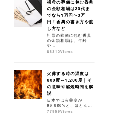
祖母の葬儀に包む香典
の金額相場は30代ま
でなら1万円〜3万
円！香典の書き方や渡
し方など
祖母の葬儀に包む香典
の金額相場は、年齢
や…
88310Views
火葬する時の温度は
800度～1,200度｜そ
の意味や燃焼時間を解
説
日本では火葬率が
99.986%と、ほとん…
77959Views