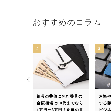
おすすめのコラム
3
祖母の葬儀に包む香典の
お悔やみメールを送返信
金額相場は30代までなら
する際のマナー｜友人や
1万円〜3万円！香典の書
ビジネスなど関係別の文