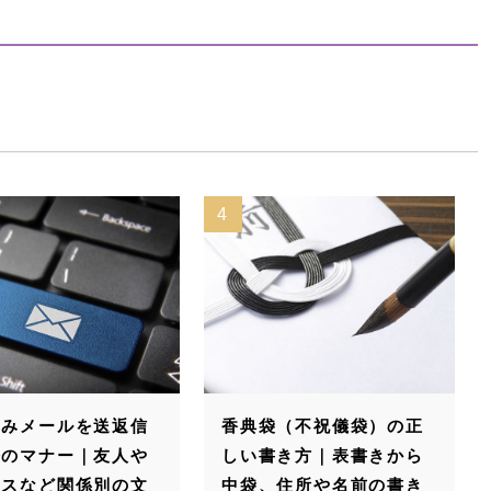
4
5
香典袋（不祝儀袋）の正
敬称の一つである御
しい書き方｜表書きから
｜御丈母・御尊父・
中袋、住所や名前の書き
父も解説