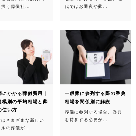
り扱う葬儀社…
代ではお通夜や葬…
葬にかかる葬儀費用｜
一般葬に参列する際の香典
規模別の平均相場と葬
相場を関係別に解説
の使い方
葬儀に参列する場合、香典
を持参する必要が…
ではさまざまな新しい
イルの葬儀が…