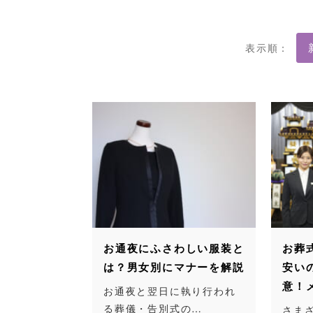
表示順：
お通夜にふさわしい服装と
お葬
は？男女別にマナーを解説
安い
意！
お通夜と翌日に執り行われ
る葬儀・告別式の…
さま