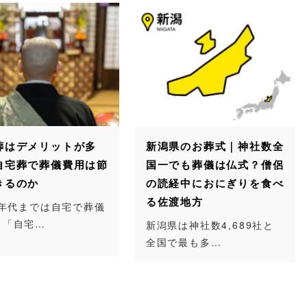
葬はデメリットが多
新潟県のお葬式｜神社数全
自宅葬で葬儀費用は節
国一でも葬儀は仏式？僧侶
きるのか
の読経中におにぎりを食べ
る佐渡地方
0年代までは自宅で葬儀
う「自宅…
新潟県は神社数4,689社と
全国で最も多…