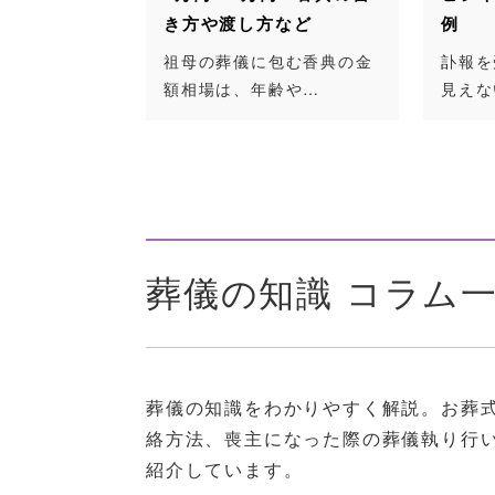
き方や渡し方など
例
祖母の葬儀に包む香典の金
訃報を受けて相手の状況が
額相場は、年齢や…
見えないなかでも…
葬儀の知識 コラム
葬儀の知識をわかりやすく解説。お葬
絡方法、喪主になった際の葬儀執り行
紹介しています。