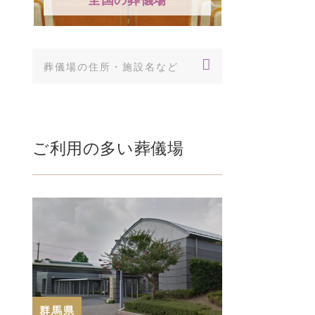
メリットな
」と読
日本では主に火葬を行いま
説
すが、世界には亡…
「洗礼」とは
の秘跡であり
ご利用の多い葬儀場
群馬県