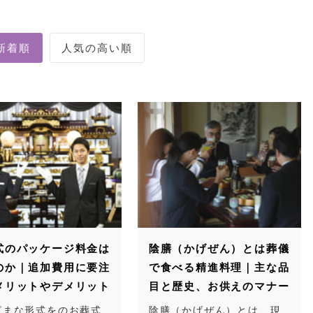
式のパッケージ料金は
陰膳（かげぜん）とは葬儀
のか｜追加費用に要注
で食べる精進料理｜主な品
メリットやデメリット
目と歴史、お供えのマナー
ざまな形式をのお葬式
陰膳（かげぜん）とは、現