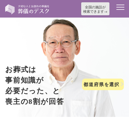
全国の施設が
検索できます
お葬式は
事前知識が
都道府県を選択
必要だった、と
喪主の8割が回答