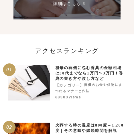
詳細はこちら
アクセスランキング
祖母の葬儀に包む香典の金額相場
01
は30代までなら1万円〜3万円！香
典の書き方や渡し方など
【カテゴリー】
葬儀のお金や供物にま
つわるマナーと作法
88303Views
火葬する時の温度は800度～1,200
02
度｜その意味や燃焼時間を解説