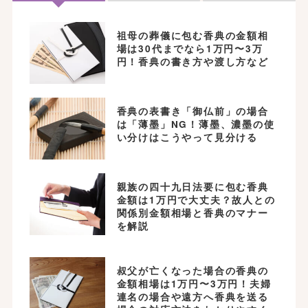
祖母の葬儀に包む香典の金額相
場は30代までなら1万円〜3万
円！香典の書き方や渡し方など
香典の表書き「御仏前」の場合
は「薄墨」NG！薄墨、濃墨の使
い分けはこうやって見分ける
親族の四十九日法要に包む香典
金額は1万円で大丈夫？故人との
関係別金額相場と香典のマナー
を解説
叔父が亡くなった場合の香典の
金額相場は1万円〜3万円！夫婦
連名の場合や遠方へ香典を送る